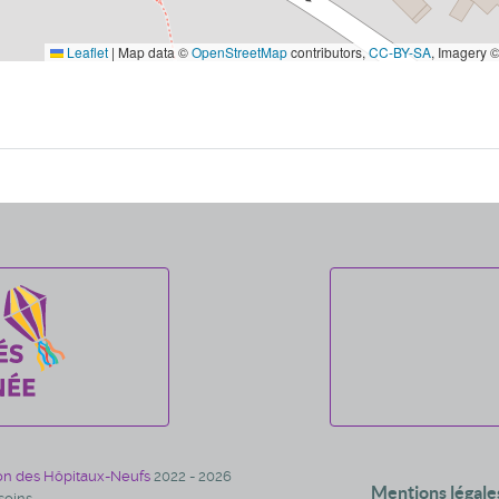
Leaflet
|
Map data ©
OpenStreetMap
contributors,
CC-BY-SA
, Imagery 
on des Hôpitaux-Neufs
2022 - 2026
Mentions légale
oins.