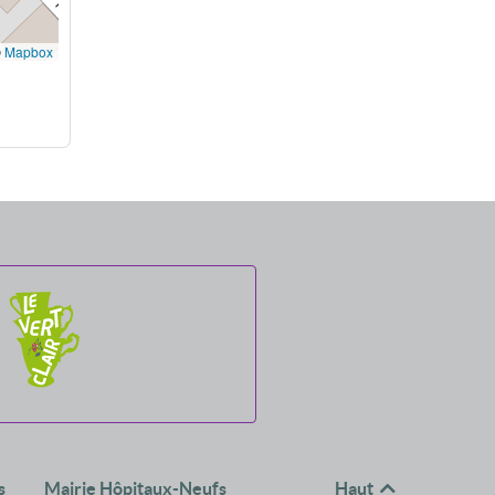
©
Mapbox
s
Mairie Hôpitaux-Neufs
Haut