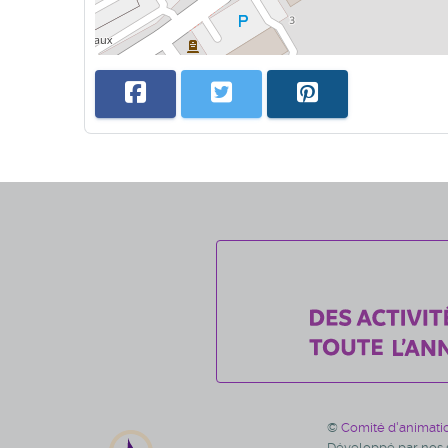
©
Comité d'animati
Développé par nos s