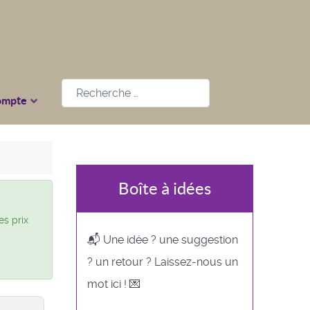
Rechercher
ompte
Boîte à idées
es prix
📬 Une idée ? une suggestion
? un retour ? Laissez-nous un
mot ici ! 💌