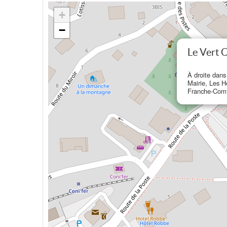
+
−
Le Vert C
À droite dans
Mairie, Les 
Franche-Com