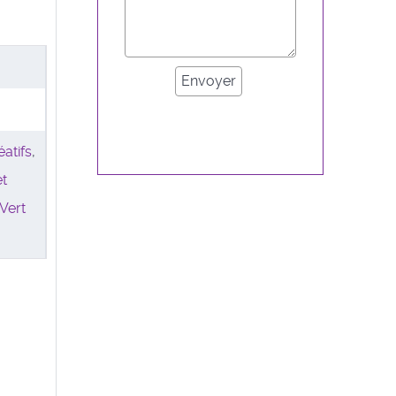
éatifs
,
et
Vert