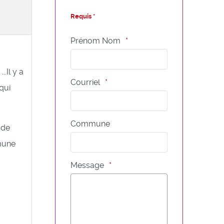
Requis *
Prénom Nom
.Il y a
Courriel
qui
Commune
 de
mmune
Message