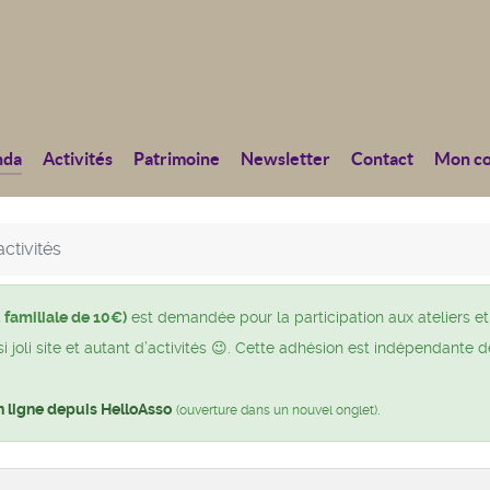
nda
Activités
Patrimoine
Newsletter
Contact
Mon c
ctivités
 familiale de 10€)
est demandée pour la participation aux ateliers et
joli site et autant d’activités 😉. Cette adhésion est indépendante d
n ligne depuis HelloAsso
.
(ouverture dans un nouvel onglet)