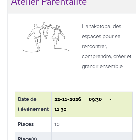
Atelier Parentalité
Hanakotoba, des
espaces pour se
rencontrer,
comprendre, créer et
grandir ensemble
Date de
22-11-2026
09:30 -
l'événement
11:30
Places
10
Place(s)