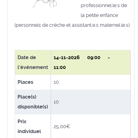
professionnel.le.s de
la petite enfance
(personnels de crèche et assistant.e.s maternel.le.s)
Date de
14-11-2026
09:00 -
l'événement
11:00
Places
10
Place(s)
10
disponible(s)
Prix
25,00€
individuel