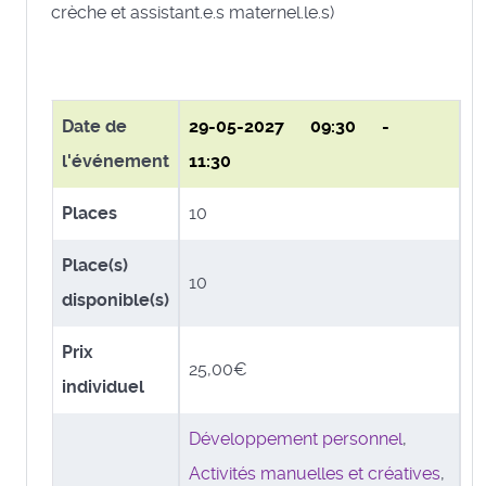
crèche et assistant.e.s maternel.le.s)
Date de
29-05-2027
09:30 -
l'événement
11:30
Places
10
Place(s)
10
disponible(s)
Prix
25,00€
individuel
Développement personnel
,
Activités manuelles et créatives
,