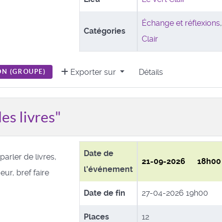
Échange et réflexions
Catégories
Clair
Exporter sur
Détails
N (
GROUPE
)
es livres"
Date de
arler de livres,
21-09-2026 18h00
l'événement
ur, bref faire
Date de fin
27-04-2026 19h00
Places
12