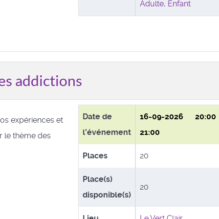
Adulte
,
Enfant
es addictions
Date de
16-09-2026
20:0
os expériences et
l'événement
21:00
ur le thème des
.
Places
20
Place(s)
20
disponible(s)
Lieu
Le Vert Clair