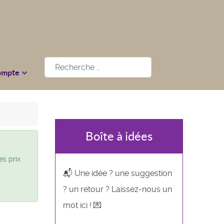
Rechercher
ompte
Boîte à idées
es prix
📬 Une idée ? une suggestion
? un retour ? Laissez-nous un
mot ici ! 💌