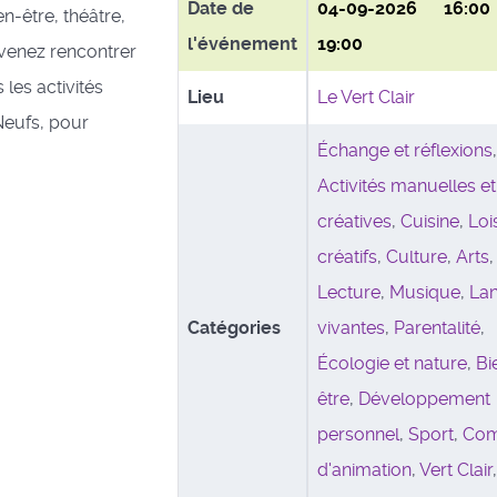
Date de
04-09-2026
16:0
en-être, théâtre,
l'événement
19:00
. venez rencontrer
 les activités
Lieu
Le Vert Clair
eufs, pour
Échange et réflexions
Activités manuelles et
créatives
,
Cuisine
,
Loi
créatifs
,
Culture
,
Arts
,
Lecture
,
Musique
,
La
Catégories
vivantes
,
Parentalité
,
Écologie et nature
,
Bi
être
,
Développement
personnel
,
Sport
,
Com
d'animation
,
Vert Clair