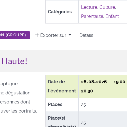
Lecture
,
Culture
,
Catégories
Parentalité
,
Enfant
Exporter sur
Détails
N (
GROUPE
)
a Haute!
Date de
26-08-2026
19:0
raphique
l'événement
20:30
e dégustation
personnes dont
Places
25
ver les portraits.
Place(s)
25