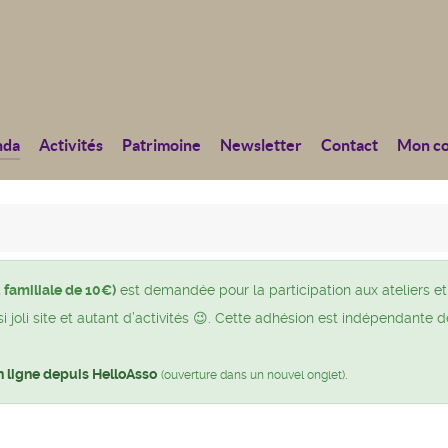
nda
Activités
Patrimoine
Newsletter
Contact
Mon c
 familiale de 10€)
est demandée pour la participation aux ateliers et
joli site et autant d’activités 😉. Cette adhésion est indépendante d
n ligne depuis HelloAsso
.
(ouverture dans un nouvel onglet)