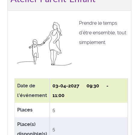
Prendre le temps
d'être ensemble, tout
simplement.
Date de
03-04-2027
09:30 -
l'événement
11:00
Places
5
Place(s)
5
disponible(s)