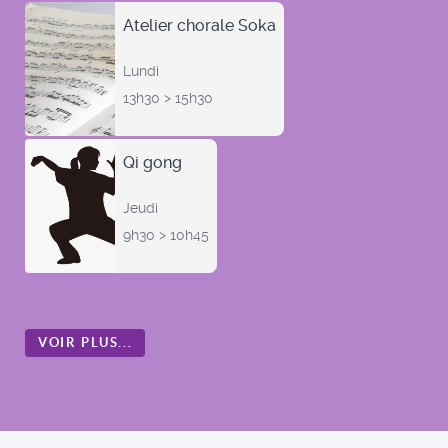
Atelier chorale Soka
Lundi
13h30 > 15h30
Qi gong
Jeudi
9h30 > 10h45
VOIR PLUS...