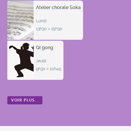
Atelier chorale Soka
Lundi
13h30 > 15h30
Qi gong
Jeudi
9h30 > 10h45
VOIR PLUS...