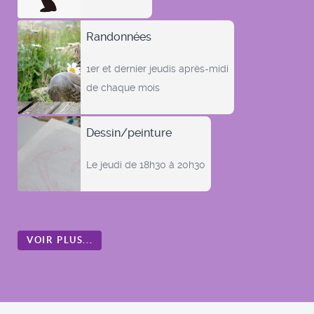
Randonnées
1er et dernier jeudis après-midi
de chaque mois
Dessin/peinture
Le jeudi de 18h30 à 20h30
VOIR PLUS...