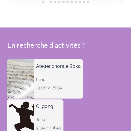
En recherche d'activités ?
Atelier chorale Soka
Lundi
13h30 > 15h30
Qi gong
Jeudi
9h30 > 10h45