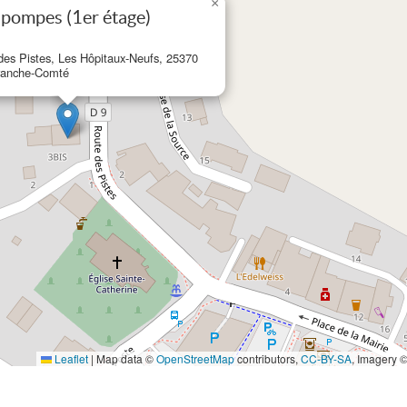
×
s pompes (1er étage)
des Pistes, Les Hôpitaux-Neufs, 25370
ranche-Comté
Leaflet
|
Map data ©
OpenStreetMap
contributors,
CC-BY-SA
, Imagery 