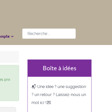
Rechercher
ompte
Boîte à idées
es prix
📬 Une idée ? une suggestion
? un retour ? Laissez-nous un
mot ici ! 💌