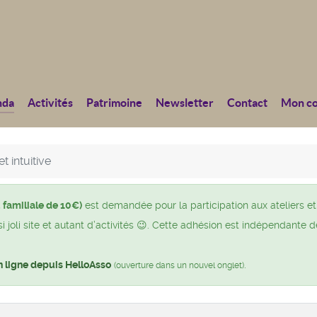
nda
Activités
Patrimoine
Newsletter
Contact
Mon c
t intuitive
 familiale de 10€)
est demandée pour la participation aux ateliers et
joli site et autant d’activités 😉. Cette adhésion est indépendante d
n ligne depuis HelloAsso
.
(ouverture dans un nouvel onglet)