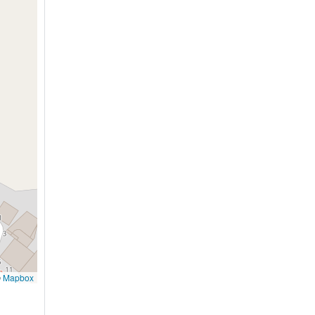
©
Mapbox