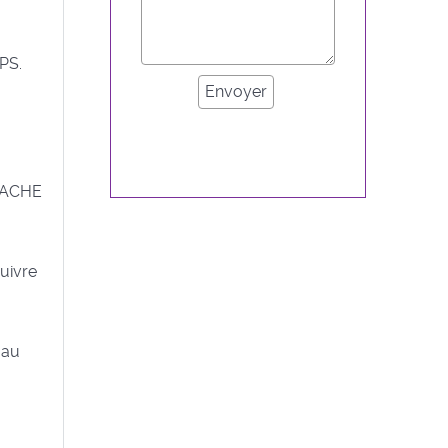
PS.
 LACHE
uivre
 au