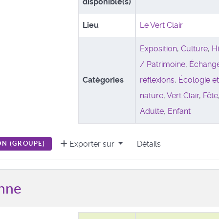
disponible(s)
Lieu
Le Vert Clair
Exposition
,
Culture
,
Hi
/ Patrimoine
,
Échange
Catégories
réflexions
,
Écologie e
nature
,
Vert Clair
,
Fête
Adulte
,
Enfant
Exporter sur
Détails
N (
GROUPE
)
enne