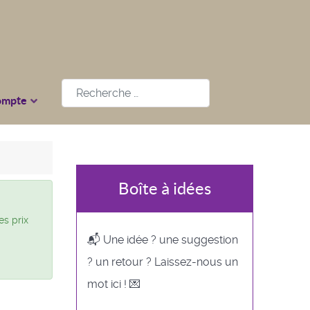
Rechercher
ompte
Boîte à idées
es prix
📬 Une idée ? une suggestion
? un retour ? Laissez-nous un
mot ici ! 💌