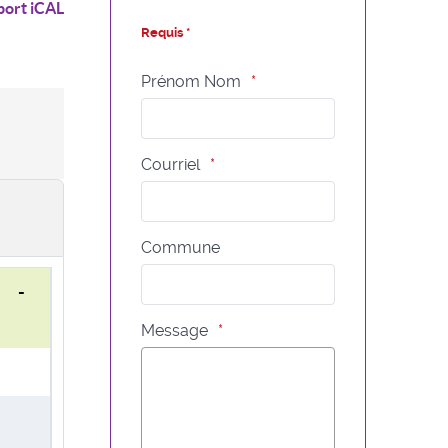
port iCAL
Requis *
Prénom Nom
Courriel
Commune
0 -
Message