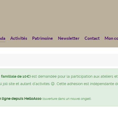
nda
Activités
Patrimoine
Newsletter
Contact
Mon c
 familiale de 10€)
est demandée pour la participation aux ateliers et
joli site et autant d’activités 😉. Cette adhésion est indépendante d
n ligne depuis HelloAsso
.
(ouverture dans un nouvel onglet)