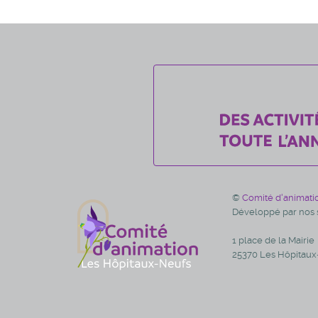
©
Comité d'animati
Développé par nos s
1 place de la Mairie
25370 Les Hôpitaux