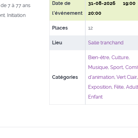
Date de
31-08-2026
19:0
de 7 à 77 ans
l'événement
20:00
. Initiation
Places
12
Lieu
Salle tranchand
Bien-être
,
Culture
,
Musique
,
Sport
,
Comi
Catégories
d'animation
,
Vert Clair
Exposition
,
Fête
,
Adul
Enfant