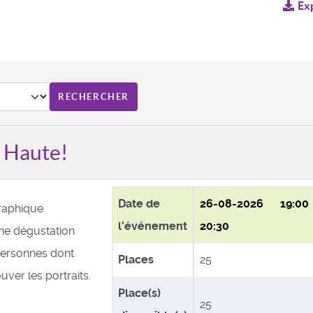
Ex
a Haute!
Date de
26-08-2026
19:0
raphique
l'événement
20:30
e dégustation
personnes dont
Places
25
ver les portraits.
Place(s)
25