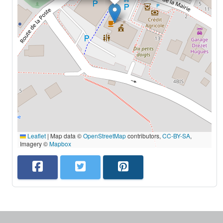
Leaflet
|
Map data ©
OpenStreetMap
contributors,
CC-BY-SA
,
Imagery ©
Mapbox