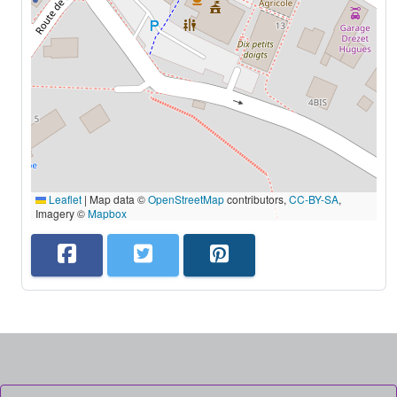
Leaflet
|
Map data ©
OpenStreetMap
contributors,
CC-BY-SA
,
Imagery ©
Mapbox