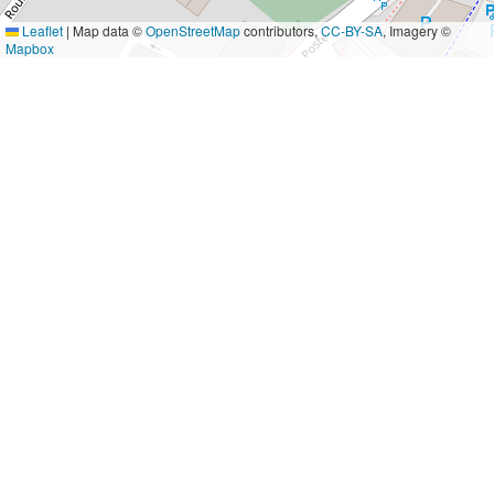
Leaflet
|
Map data ©
OpenStreetMap
contributors,
CC-BY-SA
, Imagery ©
Mapbox