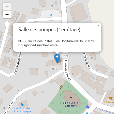
+
−
×
Salle des pompes (1er étage)
3BIS, Route des Pistes, Les Hôpitaux-Neufs, 25370
Bourgogne-Franche-Comté