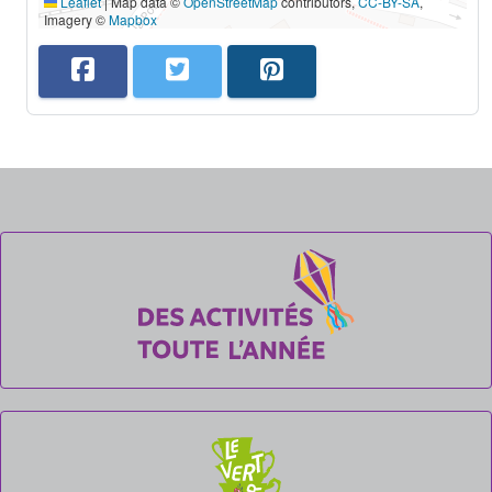
Leaflet
|
Map data ©
OpenStreetMap
contributors,
CC-BY-SA
,
Imagery ©
Mapbox